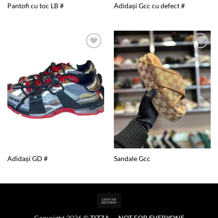
Pantofi cu toc LB #
Adidași Gcc cu defect #
Add to
Add to
wishlist
wishlist
Adidași GD #
Sandale Gcc
Cash
On
Copyright 2026 ©
TIZZA — NOT FOR EVERYONE