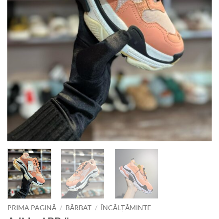
PRIMA PAGINĂ
/
BĂRBAT
/
ÎNCĂLȚĂMINTE