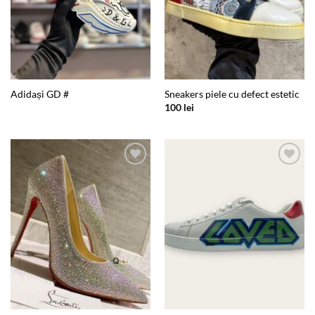
Adidași GD #
Sneakers piele cu defect estetic
100
lei
Add to
Add to
wishlist
wishlist