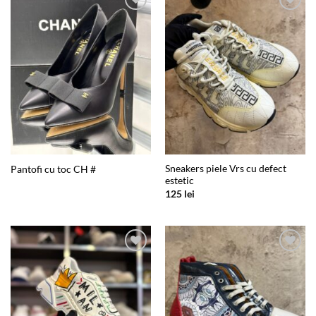
Add to
Add to
wishlist
wishlist
Sneakers piele Vrs cu defect
Pantofi cu toc CH #
estetic
125
lei
Add to
Add to
wishlist
wishlist