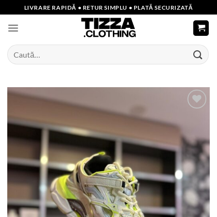
Skip
LIVRARE RAPIDĂ • RETUR SIMPLU • PLATĂ SECURIZATĂ
to
content
Caută
după:
Add to
wishlist