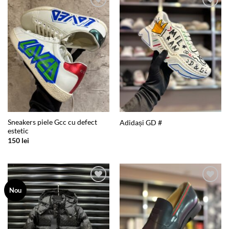
Add to
Add to
wishlist
wishlist
Sneakers piele Gcc cu defect
Adidași GD #
estetic
150
lei
Add to
Add to
Nou
wishlist
wishlist