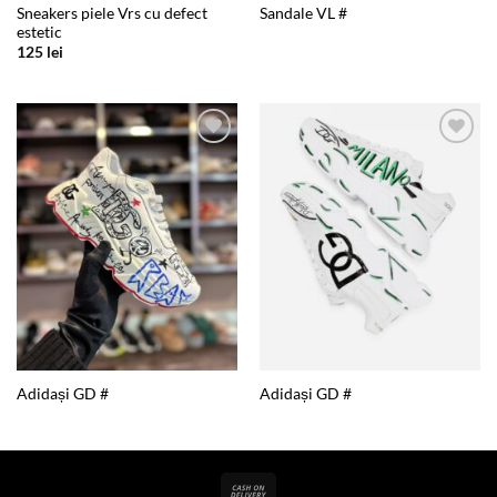
Sneakers piele Vrs cu defect
Sandale VL #
estetic
125
lei
Add to
Add to
wishlist
wishlist
Adidași GD #
Adidași GD #
Cash