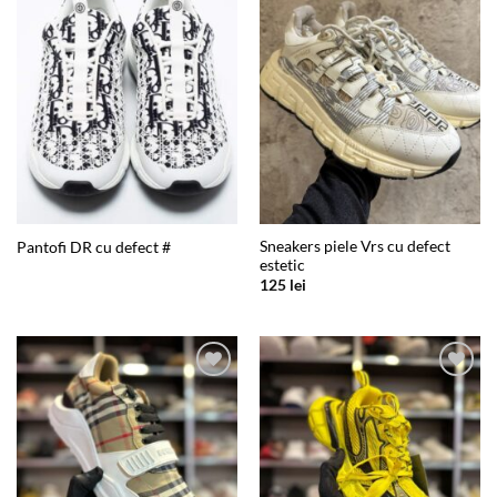
Add to
Add to
wishlist
wishlist
Sneakers piele Vrs cu defect
Pantofi DR cu defect #
estetic
125
lei
Add to
Add to
wishlist
wishlist