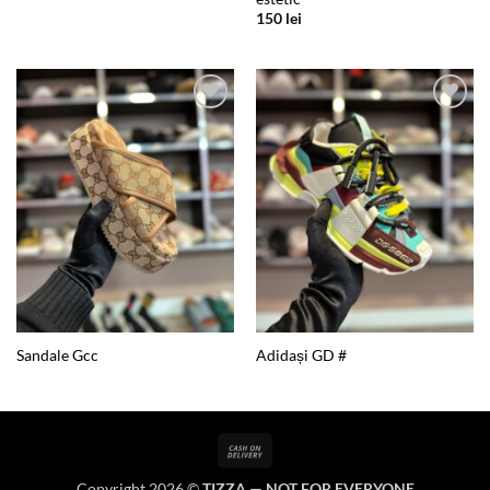
150
lei
Add to
Add to
wishlist
wishlist
Sandale Gcc
Adidași GD #
Cash
On
Copyright 2026 ©
TIZZA — NOT FOR EVERYONE