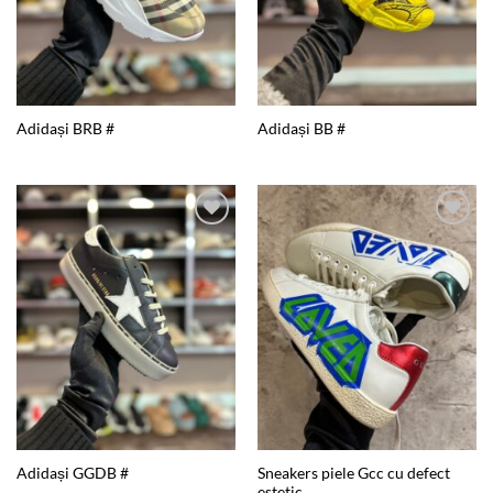
Adidași BRB #
Adidași BB #
Add to
Add to
wishlist
wishlist
Sneakers piele Gcc cu defect
Adidași GGDB #
estetic