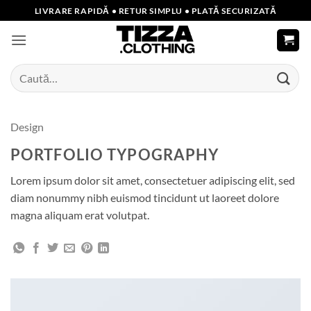
Skip
LIVRARE RAPIDĂ • RETUR SIMPLU • PLATĂ SECURIZATĂ
to
content
Caută
după:
Design
PORTFOLIO TYPOGRAPHY
Lorem ipsum dolor sit amet, consectetuer adipiscing elit, sed
diam nonummy nibh euismod tincidunt ut laoreet dolore
magna aliquam erat volutpat.