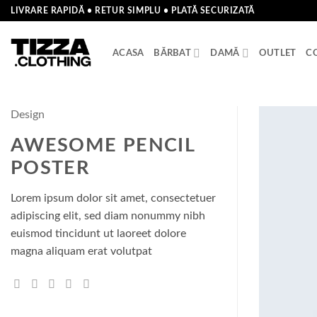
Skip
LIVRARE RAPIDĂ • RETUR SIMPLU • PLATĂ SECURIZATĂ
to
content
ACASA
BĂRBAT
DAMĂ
OUTLET
C
Design
AWESOME PENCIL
POSTER
Lorem ipsum dolor sit amet, consectetuer
adipiscing elit, sed diam nonummy nibh
euismod tincidunt ut laoreet dolore
magna aliquam erat volutpat