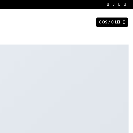
COȘ /
0
LEI