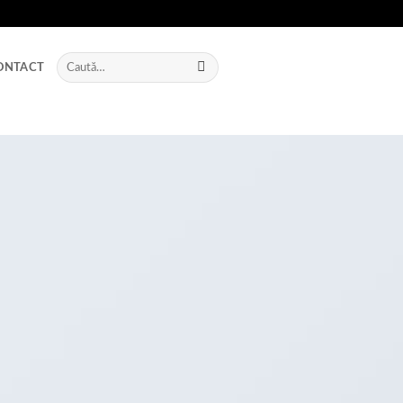
Caută
ONTACT
după: