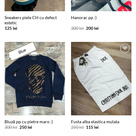
Sneakers piele CH cu defect
Hanorac pp :)
estetic
Prețul
Prețul
125
lei
300
lei
200
lei
inițial
curent
a
este:
fost:
200 lei.
300 lei.
Add to
Add to
wishlist
wishlist
Bluză pp cu pietre maro :)
Fusta alba elastica mulata
Prețul
Prețul
Prețul
Prețul
300
lei
250
lei
250
lei
115
lei
inițial
curent
inițial
curent
a
este:
a
este: