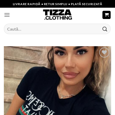
Skip
LIVRARE RAPIDĂ • RETUR SIMPLU • PLATĂ SECURIZATĂ
to
content
Caută
după:
Add to
wishlist