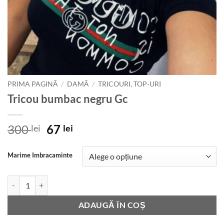
PRIMA PAGINĂ
/
DAMĂ
/
TRICOURI, TOP-URI
Tricou bumbac negru Gc
Prețul
Prețul
300
67
lei
lei
inițial
curent
a
este:
Marime Imbracaminte
fost:
67 lei.
300 lei.
Cantitate Tricou bumbac negru Gc
ADAUGĂ ÎN COȘ