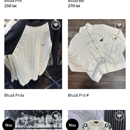
Bluza Prd
Bluza BB
250
lei
270
lei
Add to
Add to
wishlist
wishlist
Bluză Prda
Bluză Prd #
Add to
Add to
Nou
Nou
wishlist
wishlist