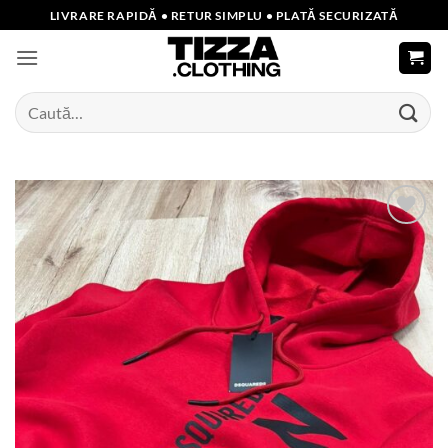
Skip
LIVRARE RAPIDĂ • RETUR SIMPLU • PLATĂ SECURIZATĂ
to
content
Caută
după:
Add to
wishlist