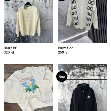
Bluza BB
Bluza Gcc
320
lei
250
lei
Add to
Add to
Nou
wishlist
wishlist