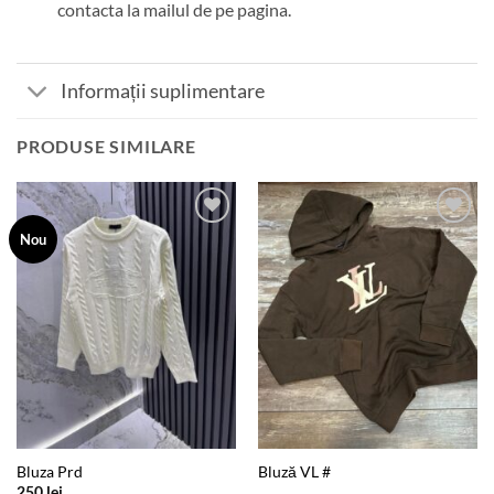
contacta la mailul de pe pagina.
Informații suplimentare
PRODUSE SIMILARE
Add to
Add to
Nou
wishlist
wishlist
Bluza Prd
Bluză VL #
250
lei