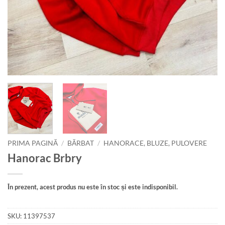
PRIMA PAGINĂ
/
BĂRBAT
/
HANORACE, BLUZE, PULOVERE
Hanorac Brbry
În prezent, acest produs nu este în stoc și este indisponibil.
SKU:
11397537