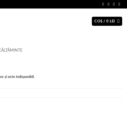
COȘ /
0
LEI
CĂLȚĂMINTE
c și este indisponibil.