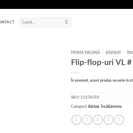
Caută
ONTACT
după:
PRIMA PAGINĂ
/
BĂRBAT
/
ÎN
Flip-flop-uri VL #
Add to
wishlist
În prezent, acest produs nu este în sto
SKU:
11376359
Categorii:
Bărbat
,
Încălțăminte