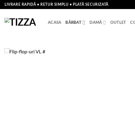
Skip
LIVRARE RAPIDĂ • RETUR SIMPLU • PLATĂ SECURIZATĂ
to
content
ACASA
BĂRBAT
DAMĂ
OUTLET
C