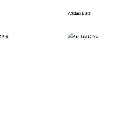
Adidași BB #
Add to
wishlist