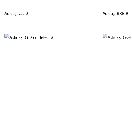
Adidași GD #
Adidași BRB #
Add to
wishlist