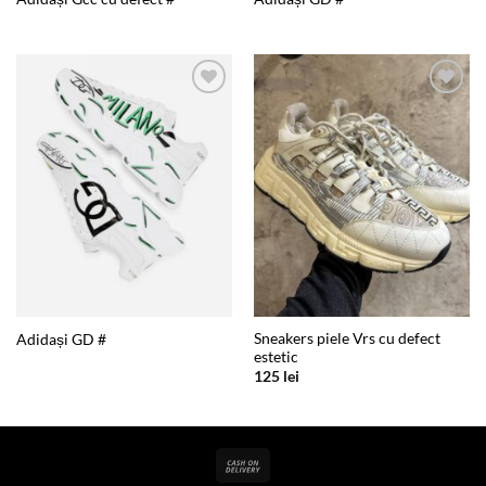
Add to
Add to
wishlist
wishlist
Sneakers piele Vrs cu defect
Adidași GD #
estetic
125
lei
Cash