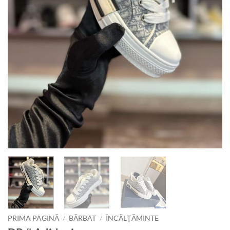
PRIMA PAGINĂ
/
BĂRBAT
/
ÎNCĂLȚĂMINTE