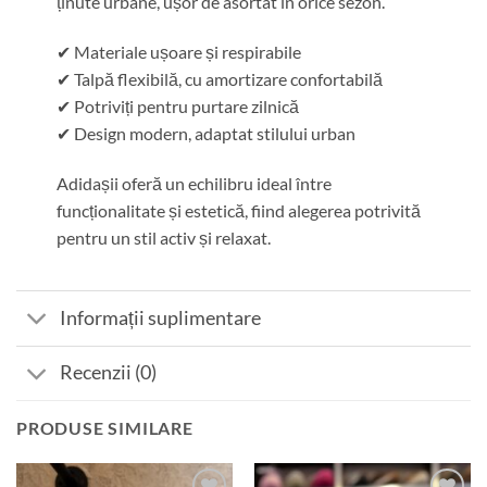
ținute urbane, ușor de asortat în orice sezon.
✔ Materiale ușoare și respirabile
✔ Talpă flexibilă, cu amortizare confortabilă
✔ Potriviți pentru purtare zilnică
✔ Design modern, adaptat stilului urban
Adidașii oferă un echilibru ideal între
funcționalitate și estetică, fiind alegerea potrivită
pentru un stil activ și relaxat.
Informații suplimentare
Recenzii (0)
PRODUSE SIMILARE