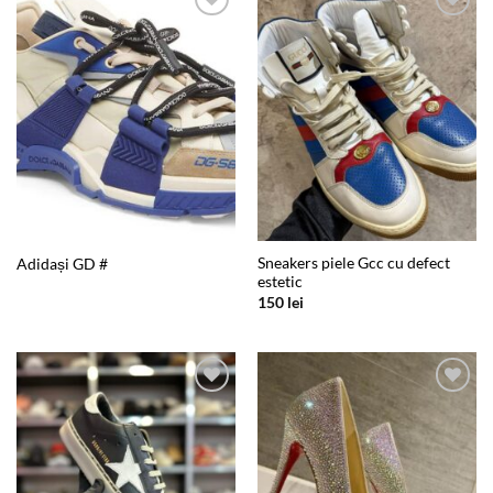
Add to
Add to
wishlist
wishlist
Sneakers piele Gcc cu defect
Adidași GD #
estetic
150
lei
Add to
Add to
wishlist
wishlist