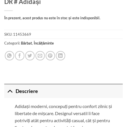
DR # Adidași
În prezent, acest produs nu este în stoc și este indisponibil.
SKU:
11453669
Categorii:
Bărbat
,
Încălțăminte
Descriere
Adidași moderni, concepuți pentru confort zilnic și
libertate de mișcare. Designul versatil îi face
potriviți atât pentru activități casual, cât și pentru