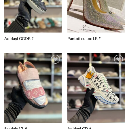
Adidași GGDB #
Pantofi cu toc LB #
Add to
Add to
wishlist
wishlist
Sandale VL #
Adidași GD #