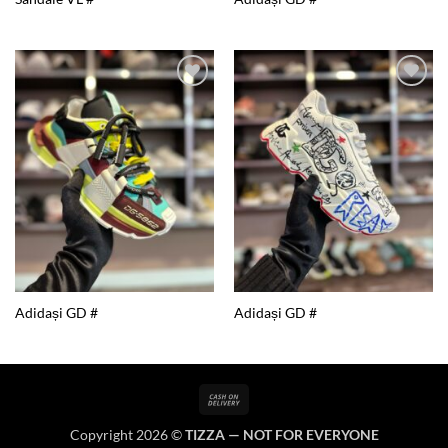
Add to
Add to
wishlist
wishlist
Adidași GD #
Adidași GD #
Cash
On
Copyright 2026 ©
TIZZA — NOT FOR EVERYONE
Delivery