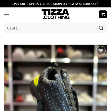
Skip
LIVRARE RAPIDĂ • RETUR SIMPLU • PLATĂ SECURIZATĂ
to
content
Caută
după:
Add to
wishlist