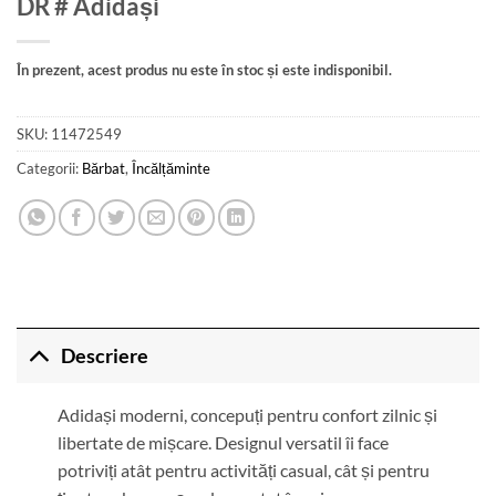
DR # Adidași
În prezent, acest produs nu este în stoc și este indisponibil.
SKU:
11472549
Categorii:
Bărbat
,
Încălțăminte
Descriere
Adidași moderni, concepuți pentru confort zilnic și
libertate de mișcare. Designul versatil îi face
potriviți atât pentru activități casual, cât și pentru