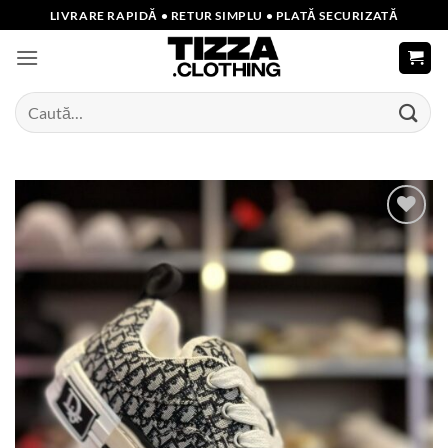
Skip
LIVRARE RAPIDĂ • RETUR SIMPLU • PLATĂ SECURIZATĂ
to
content
Caută
după:
Add to
wishlist