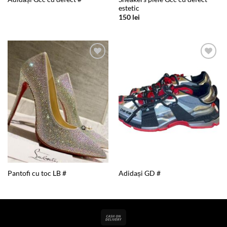
estetic
150
lei
Add to
Add to
wishlist
wishlist
Pantofi cu toc LB #
Adidași GD #
Cash