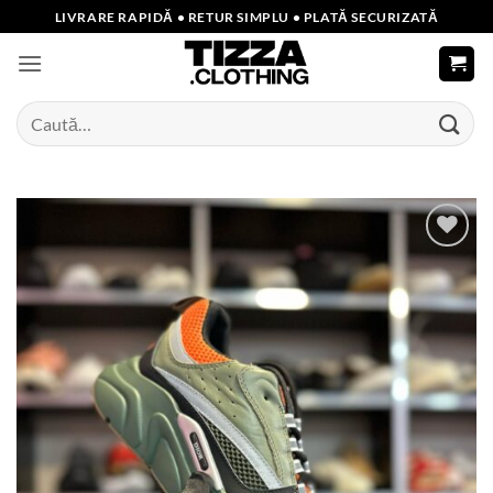
Skip
LIVRARE RAPIDĂ • RETUR SIMPLU • PLATĂ SECURIZATĂ
to
content
Caută
după:
Add to
wishlist