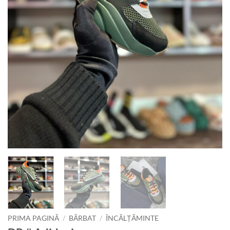
PRIMA PAGINĂ
/
BĂRBAT
/
ÎNCĂLȚĂMINTE