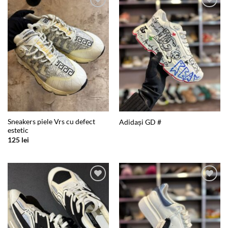
Add to
Add to
wishlist
wishlist
Sneakers piele Vrs cu defect
Adidași GD #
estetic
125
lei
Add to
Add to
wishlist
wishlist