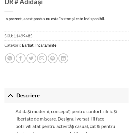
DR # Adidași
În prezent, acest produs nu este în stoc și este indisponibil.
SKU:
11499485
Categorii:
Bărbat
,
Încălțăminte
Descriere
Adidași moderni, concepuți pentru confort zilnic și
libertate de mișcare. Designul versatil îi face
potriviți atât pentru activități casual, cât și pentru