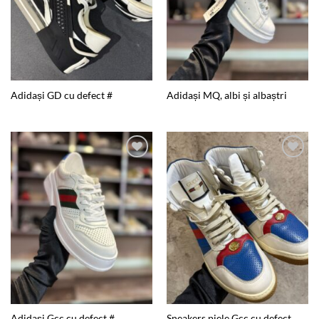
Adidași GD cu defect #
Adidași MQ, albi și albaștri
Add to
Add to
wishlist
wishlist
Sneakers piele Gcc cu defect
Adidași Gcc cu defect #