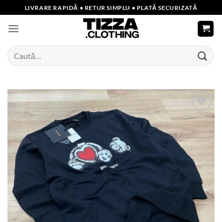
Skip
LIVRARE RAPIDĂ • RETUR SIMPLU • PLATĂ SECURIZATĂ
to
content
Caută
după:
Add to
wishlist