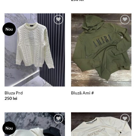
Add to
Add to
Nou
wishlist
wishlist
Bluza Prd
Bluză Ami #
250
lei
Add to
Add to
Nou
wishlist
wishlist