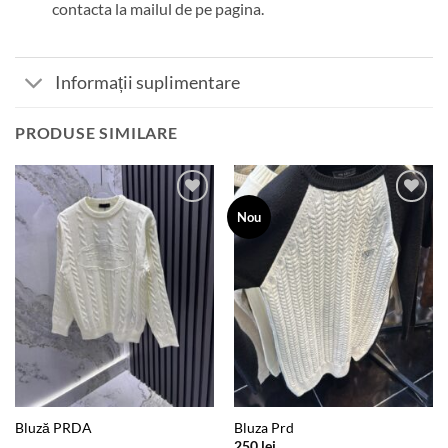
contacta la mailul de pe pagina.
Informații suplimentare
PRODUSE SIMILARE
Add to
Add to
Nou
wishlist
wishlist
Bluză PRDA
Bluza Prd
250
lei