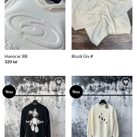
Hanorac BB
Bluză Giv #
320
lei
Add to
Add to
Nou
Nou
wishlist
wishlist