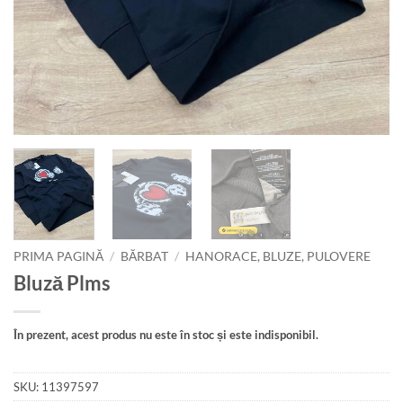
PRIMA PAGINĂ
/
BĂRBAT
/
HANORACE, BLUZE, PULOVERE
Bluză Plms
În prezent, acest produs nu este în stoc și este indisponibil.
SKU:
11397597