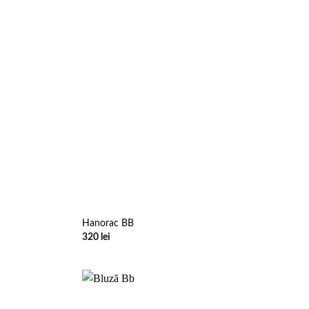
Hanorac BB
320
lei
Add to
Add to