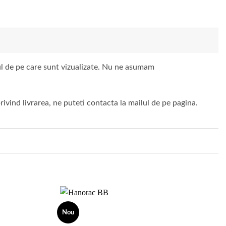
vul de pe care sunt vizualizate. Nu ne asumam
ivind livrarea, ne puteti contacta la mailul de pe pagina.
Nou
Add to
Add to
wishlist
wishlist