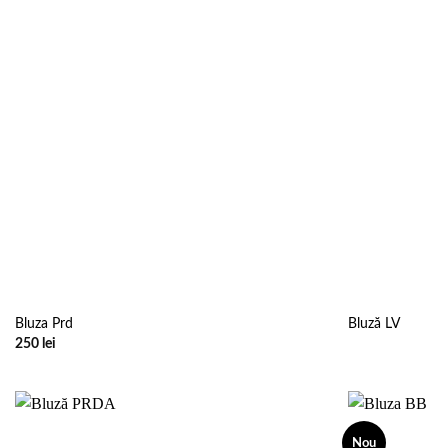
Bluza Prd
Bluză LV
250
lei
Nou
Add to