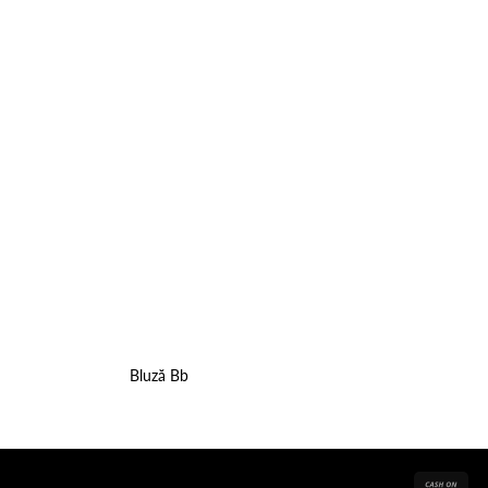
wishlist
wishlist
Bluză Bb
Cas