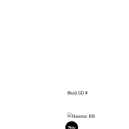
Bluză GD #
Nou
Add to