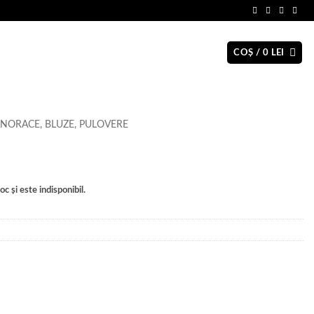
COȘ /
0
LEI
NORACE, BLUZE, PULOVERE
c și este indisponibil.