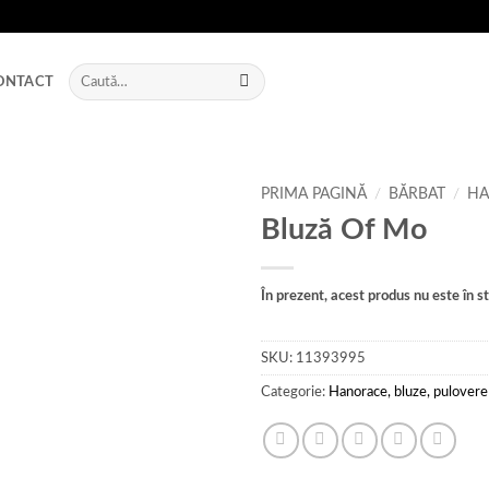
Caută
ONTACT
după:
PRIMA PAGINĂ
/
BĂRBAT
/
HA
Bluză Of Mo
Add to
wishlist
În prezent, acest produs nu este în sto
SKU:
11393995
Categorie:
Hanorace, bluze, pulovere