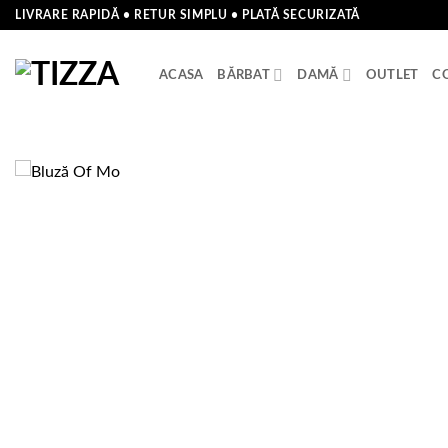
Skip
LIVRARE RAPIDĂ • RETUR SIMPLU • PLATĂ SECURIZATĂ
to
content
ACASA
BĂRBAT
DAMĂ
OUTLET
C