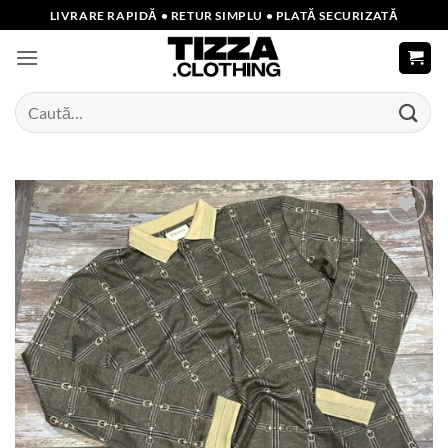
Skip
LIVRARE RAPIDĂ • RETUR SIMPLU • PLATĂ SECURIZATĂ
to
content
Caută
după:
Add to
wishlist