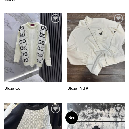
Add to
Add to
wishlist
wishlist
Bluză Gc
Bluză Prd #
Add to
Add to
Nou
wishlist
wishlist