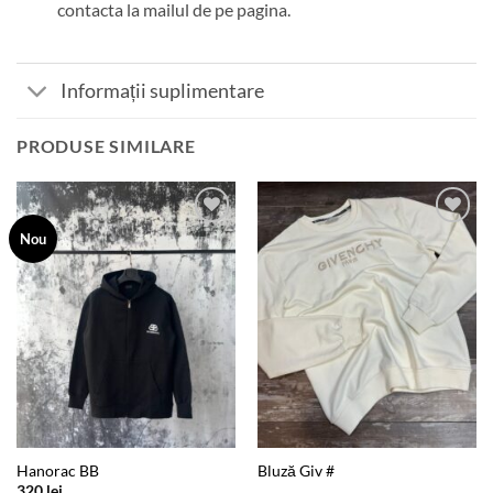
contacta la mailul de pe pagina.
Informații suplimentare
PRODUSE SIMILARE
Add to
Add to
Nou
wishlist
wishlist
Hanorac BB
Bluză Giv #
320
lei