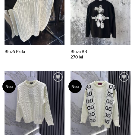
Bluză Prda
Bluza BB
270
lei
Add to
Add to
Nou
Nou
wishlist
wishlist