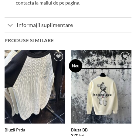
contacta la mailul de pe pagina.
Informații suplimentare
PRODUSE SIMILARE
Add to
Add to
Nou
wishlist
wishlist
Bluză Prda
Bluza BB
270
lei