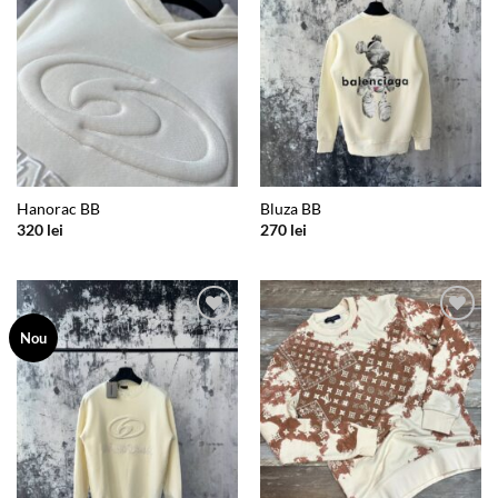
Hanorac BB
Bluza BB
320
lei
270
lei
Add to
Add to
Nou
wishlist
wishlist