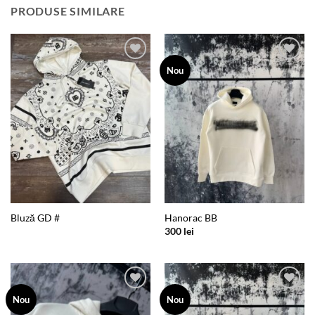
PRODUSE SIMILARE
Add to
Add to
Nou
wishlist
wishlist
Bluză GD #
Hanorac BB
300
lei
Add to
Add to
Nou
Nou
wishlist
wishlist