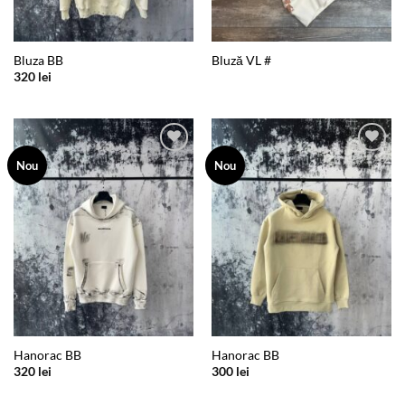
Bluza BB
Bluză VL #
320
lei
Add to
Add to
Nou
Nou
wishlist
wishlist
Hanorac BB
Hanorac BB
320
lei
300
lei