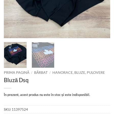
PRIMA PAGINĂ
/
BĂRBAT
/
HANORACE, BLUZE, PULOVERE
Bluză Dsq
În prezent, acest produs nu este în stoc și este indisponibil.
SKU:
11397524