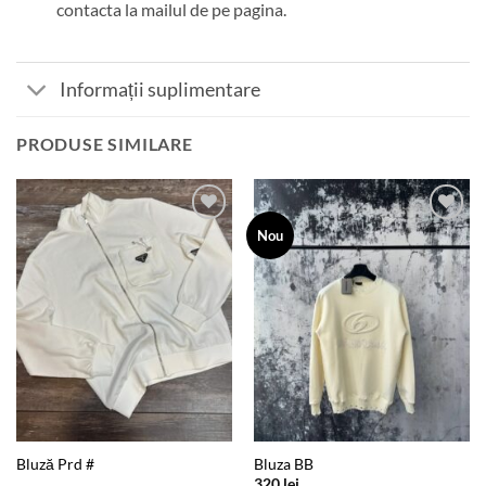
contacta la mailul de pe pagina.
Informații suplimentare
PRODUSE SIMILARE
Add to
Add to
Nou
wishlist
wishlist
Bluză Prd #
Bluza BB
320
lei