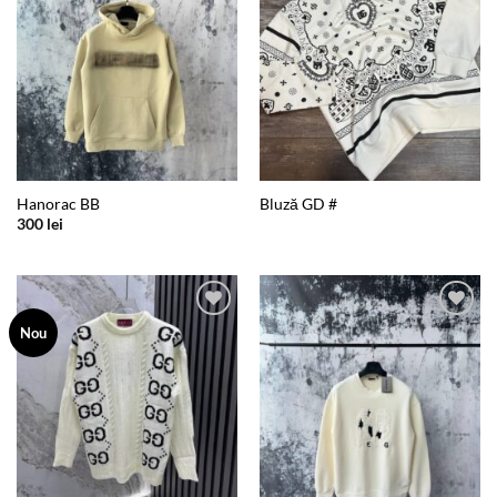
Hanorac BB
Bluză GD #
300
lei
Add to
Add to
Nou
wishlist
wishlist