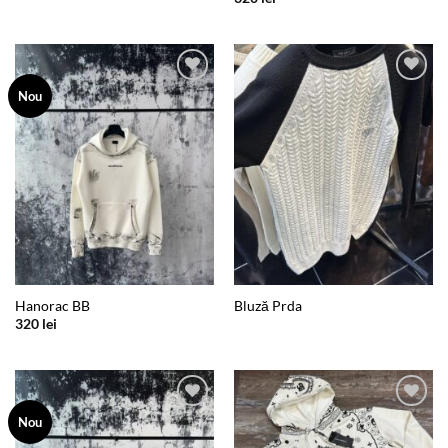
Add to
Add to
Nou
wishlist
wishlist
Hanorac BB
Bluză Prda
320
lei
Add to
Add to
Nou
wishlist
wishlist