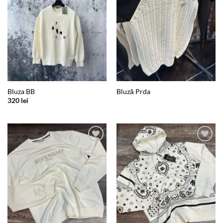
Bluza BB
Bluză Prda
320
lei
Add to
Add to
wishlist
wishlist