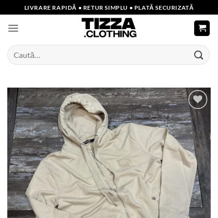
Skip
LIVRARE RAPIDĂ • RETUR SIMPLU • PLATĂ SECURIZATĂ
to
content
Caută
după:
Add to
wishlist