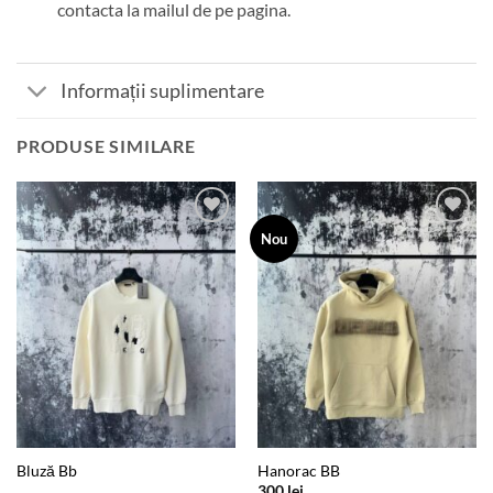
contacta la mailul de pe pagina.
Informații suplimentare
PRODUSE SIMILARE
Add to
Add to
Nou
wishlist
wishlist
Bluză Bb
Hanorac BB
300
lei