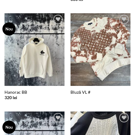
Add to
Add to
Nou
wishlist
wishlist
Hanorac BB
Bluză VL #
320
lei
Add to
Add to
Nou
wishlist
wishlist