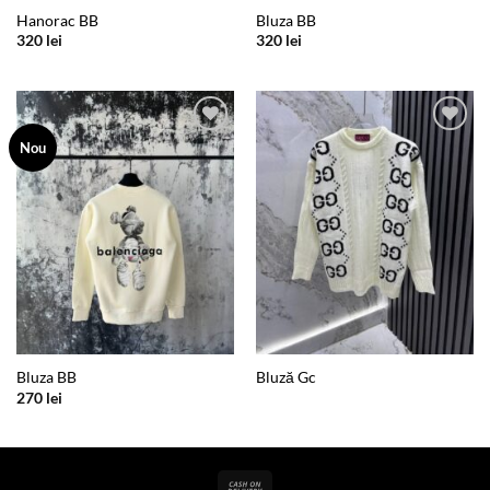
Hanorac BB
Bluza BB
320
lei
320
lei
Add to
Add to
Nou
wishlist
wishlist
Bluza BB
Bluză Gc
270
lei
Cash