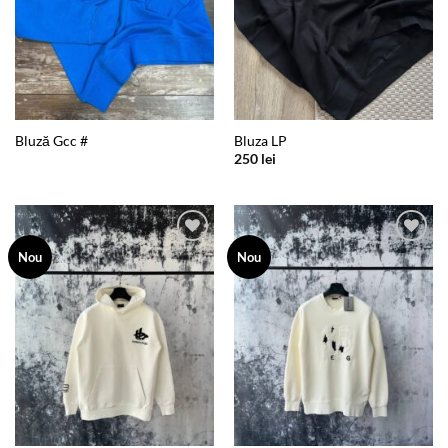
Bluză Gcc #
Bluza LP
250
lei
Add to
Add to
Nou
Nou
wishlist
wishlist