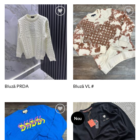
Add to
Add to
wishlist
wishlist
Bluză PRDA
Bluză VL #
Add to
Add to
Nou
wishlist
wishlist