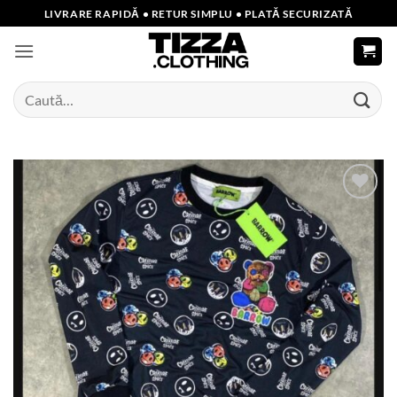
Skip
LIVRARE RAPIDĂ • RETUR SIMPLU • PLATĂ SECURIZATĂ
to
content
Caută
după:
Add to
wishlist