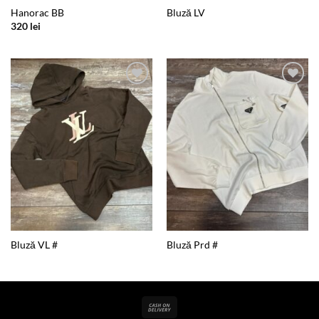
Hanorac BB
Bluză LV
320
lei
Add to
Add to
wishlist
wishlist
Bluză VL #
Bluză Prd #
Cash