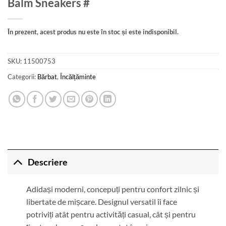
Balm Sneakers #
În prezent, acest produs nu este în stoc și este indisponibil.
SKU:
11500753
Categorii:
Bărbat
,
Încălțăminte
Descriere
Adidași moderni, concepuți pentru confort zilnic și
libertate de mișcare. Designul versatil îi face
potriviți atât pentru activități casual, cât și pentru