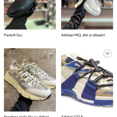
Pantofi Gcc
Adidași MQ, albi și albaștri
Add to
Add to
wishlist
wishlist
Sneakers piele Vrs cu defect
Adidași GD #