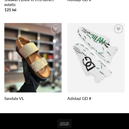
estetic
125
lei
Add to
Add to
wishlist
wishlist
Sandale VL
Adidași GD #
Cash