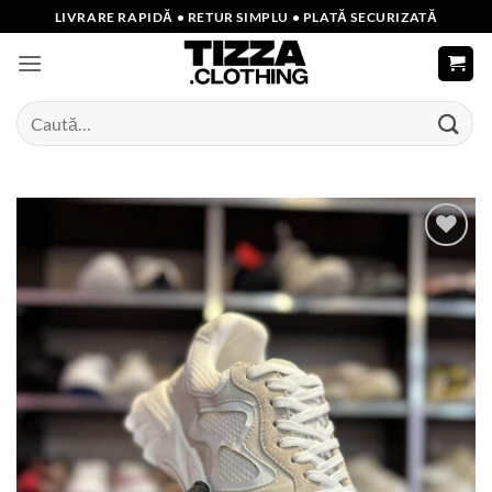
Skip
LIVRARE RAPIDĂ • RETUR SIMPLU • PLATĂ SECURIZATĂ
to
content
Caută
după:
Add to
wishlist