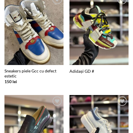
Add to
Add to
wishlist
wishlist
Sneakers piele Gcc cu defect
Adidași GD #
estetic
150
lei
Add to
Add to
wishlist
wishlist