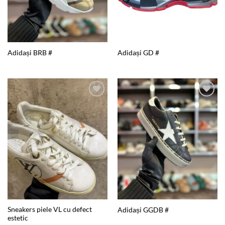
Adidași BRB #
Adidași GD #
Add to
Add to
wishlist
wishlist
Sneakers piele VL cu defect
Adidași GGDB #
estetic