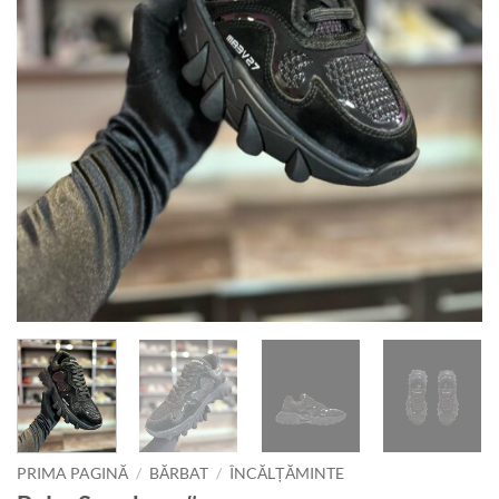
PRIMA PAGINĂ
/
BĂRBAT
/
ÎNCĂLȚĂMINTE