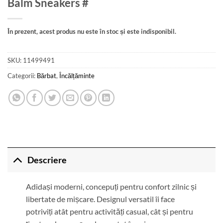
Balm Sneakers #
În prezent, acest produs nu este în stoc și este indisponibil.
SKU:
11499491
Categorii:
Bărbat
,
Încălțăminte
Descriere
Adidași moderni, concepuți pentru confort zilnic și
libertate de mișcare. Designul versatil îi face
potriviți atât pentru activități casual, cât și pentru