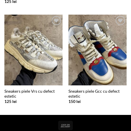
125
lei
Add to
Add to
wishlist
wishlist
Sneakers piele Vrs cu defect
Sneakers piele Gcc cu defect
estetic
estetic
125
lei
150
lei
Cash