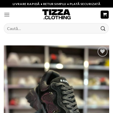
Skip
LIVRARE RAPIDĂ • RETUR SIMPLU • PLATĂ SECURIZATĂ
to
content
Caută
după:
Add to
wishlist