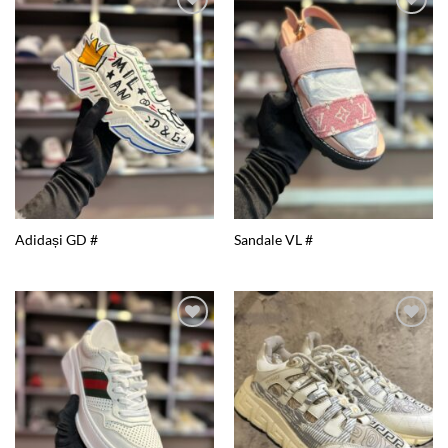
Add to
Add to
wishlist
wishlist
Adidași GD #
Sandale VL #
Add to
Add to
wishlist
wishlist