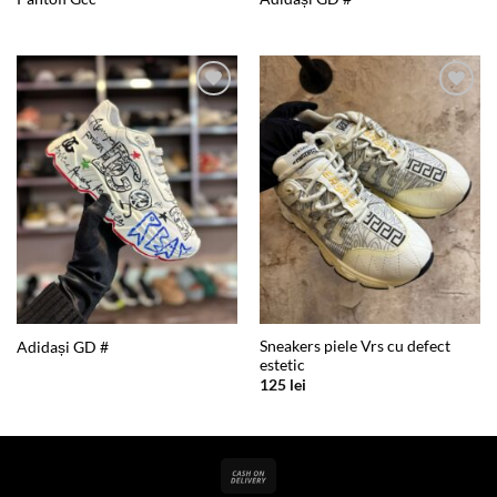
Add to
Add to
wishlist
wishlist
Sneakers piele Vrs cu defect
Adidași GD #
estetic
125
lei
Cash