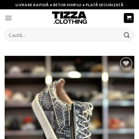
Skip
LIVRARE RAPIDĂ • RETUR SIMPLU • PLATĂ SECURIZATĂ
to
content
Caută
după:
Add to
wishlist