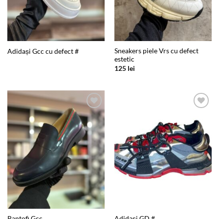
Sneakers piele Vrs cu defect
Adidași Gcc cu defect #
estetic
125
lei
Add to
Add to
wishlist
wishlist
Pantofi Gcc
Adidași GD #