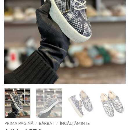
PRIMA PAGINĂ
/
BĂRBAT
/
ÎNCĂLȚĂMINTE