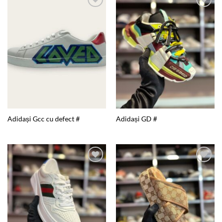
Add to
Add to
wishlist
wishlist
Adidași Gcc cu defect #
Adidași GD #
Add to
Add to
wishlist
wishlist