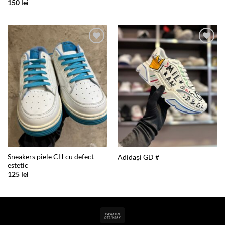
150
lei
Add to
Add to
wishlist
wishlist
Sneakers piele CH cu defect
Adidași GD #
estetic
125
lei
Cash