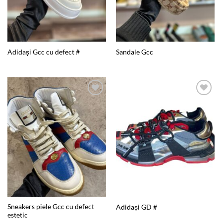
Adidași Gcc cu defect #
Sandale Gcc
Add to
Add to
wishlist
wishlist
Sneakers piele Gcc cu defect
Adidași GD #
estetic