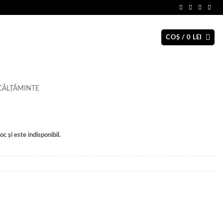
COȘ /
0
LEI
CĂLȚĂMINTE
c și este indisponibil.