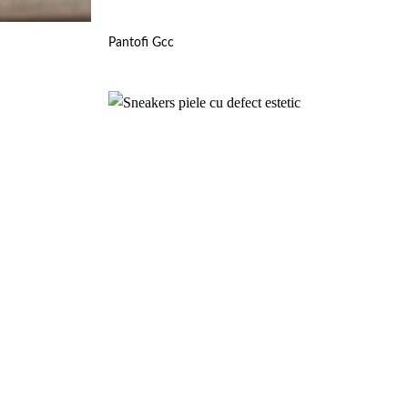
Pantofi Gcc
Add to
Add to
wishlist
wishlist