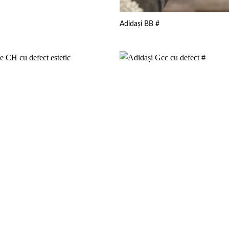
Adidași BB #
Add to
wishlist