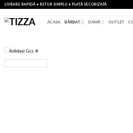
Skip
LIVRARE RAPIDĂ • RETUR SIMPLU • PLATĂ SECURIZATĂ
to
content
ACASA
BĂRBAT
DAMĂ
OUTLET
C