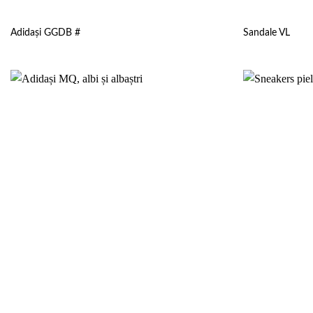
Adidași GGDB #
Sandale VL
Add to
wishlist