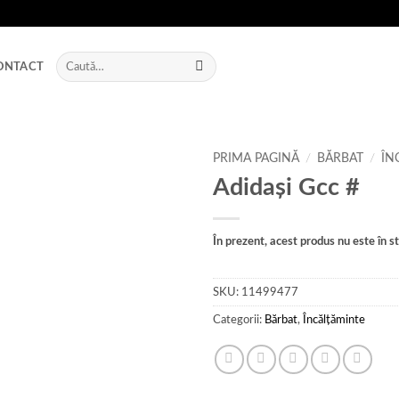
Caută
ONTACT
după:
PRIMA PAGINĂ
/
BĂRBAT
/
ÎN
Adidași Gcc #
Add to
wishlist
În prezent, acest produs nu este în sto
SKU:
11499477
Categorii:
Bărbat
,
Încălțăminte