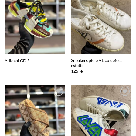
wishlist
wishlist
Sneakers piele VL cu defect
Adidași GD #
estetic
125
lei
Add to
Add to
wishlist
wishlist