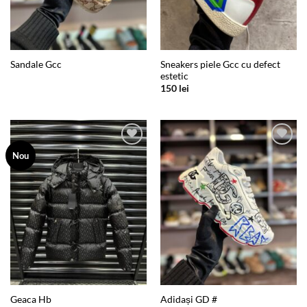
Sneakers piele Gcc cu defect
Sandale Gcc
estetic
150
lei
Add to
Add to
Nou
wishlist
wishlist
Geaca Hb
Adidași GD #