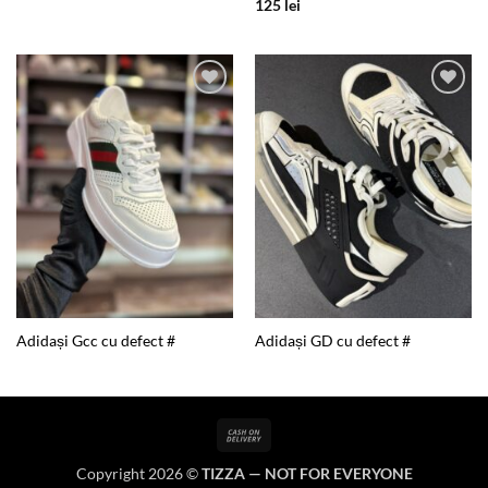
125
lei
Add to
Add to
wishlist
wishlist
Adidași Gcc cu defect #
Adidași GD cu defect #
Cash
On
Copyright 2026 ©
TIZZA — NOT FOR EVERYONE
Delivery