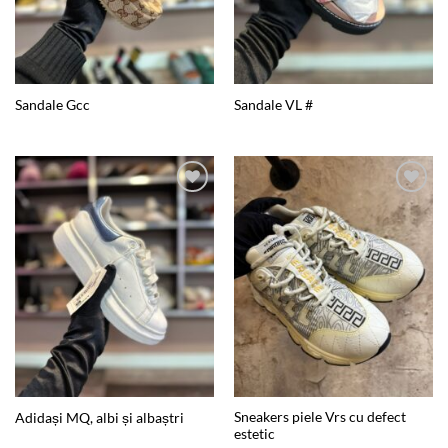
Sandale Gcc
Sandale VL #
Add to
Add to
wishlist
wishlist
Sneakers piele Vrs cu defect
Adidași MQ, albi și albaștri
estetic