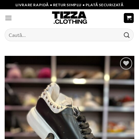
Skip
LIVRARE RAPIDĂ • RETUR SIMPLU • PLATĂ SECURIZATĂ
to
content
Caută
după:
Add to
wishlist