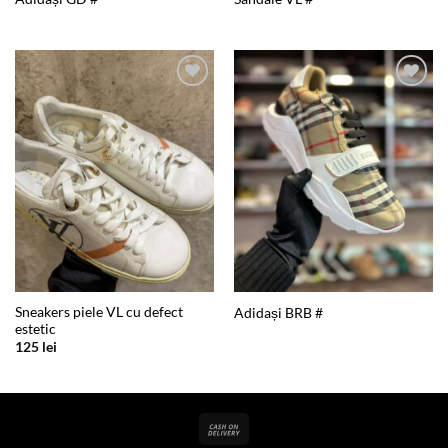
Add to
Add to
wishlist
wishlist
Sneakers piele VL cu defect
Adidași BRB #
estetic
125
lei
Cash