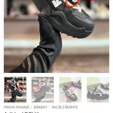
PRIMA PAGINĂ
/
BĂRBAT
/
ÎNCĂLȚĂMINTE