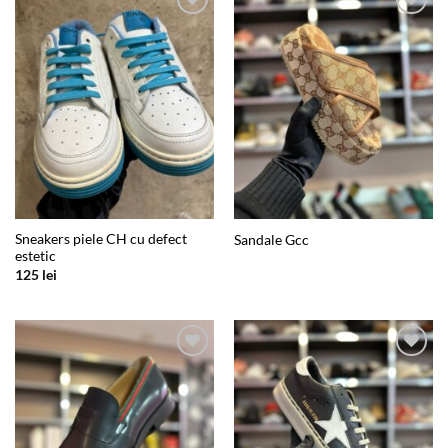
Add to
Add to
wishlist
wishlist
Sneakers piele CH cu defect
Sandale Gcc
estetic
125
lei
Add to
Add to
wishlist
wishlist