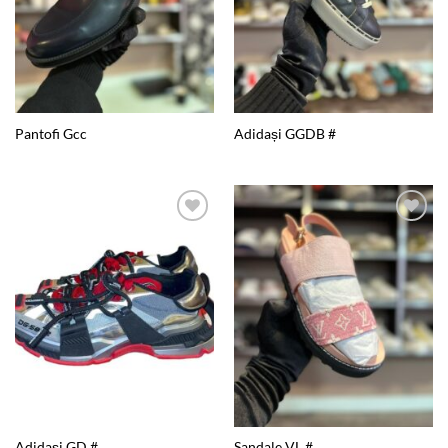
Pantofi Gcc
Adidași GGDB #
Add to
Add to
wishlist
wishlist
Adidași GD #
Sandale VL #