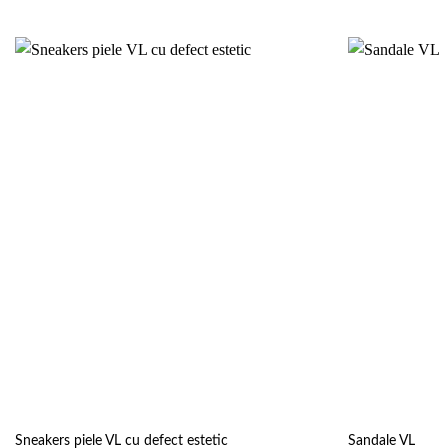
inițial
c
a
e
fost:
4
650 lei.
Add to
wishlist
Sneakers piele VL cu defect estetic
Sandale VL