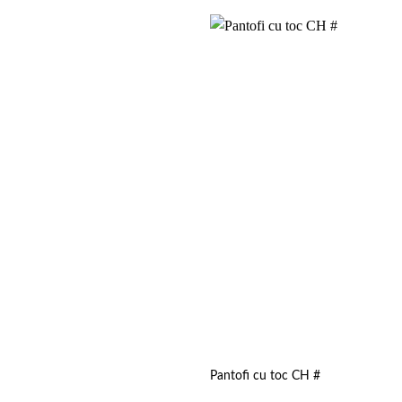
Add to
wishlist
Pantofi cu toc CH #
rețul