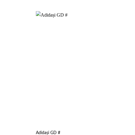
Add to
Add to
wishlist
wishlist
Adidași GD #