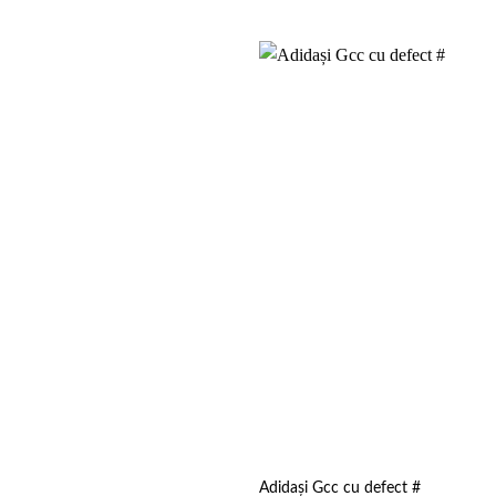
urent
ste:
99 lei.
Add to
wishlist
Adidași Gcc cu defect #