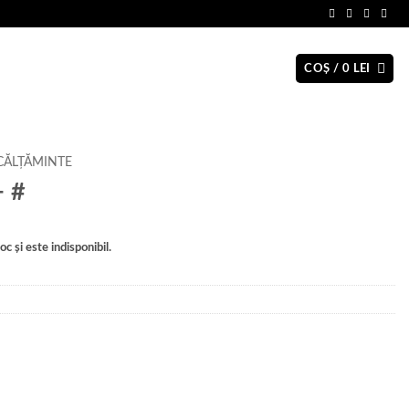
COȘ /
0
LEI
CĂLȚĂMINTE
+ #
c și este indisponibil.