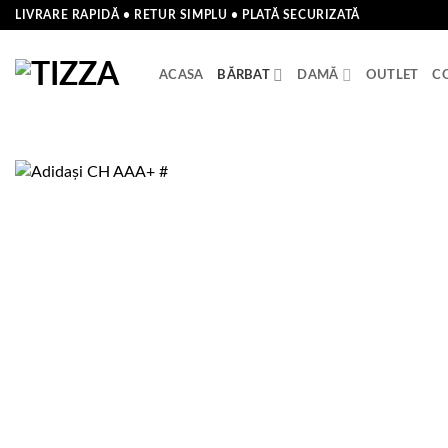
Skip
LIVRARE RAPIDĂ • RETUR SIMPLU • PLATĂ SECURIZATĂ
to
content
ACASA
BĂRBAT
DAMĂ
OUTLET
C