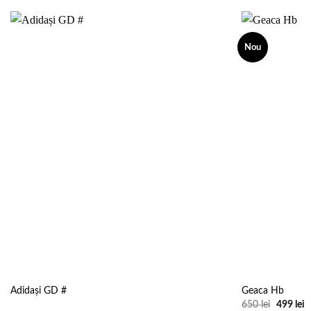
Nou
Add to
wishlist
Adidași GD #
Geaca Hb
Prețul
P
650
lei
499
lei