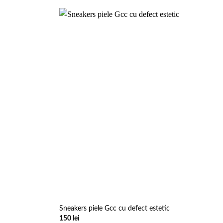
Add to
Add to
wishlist
wishlist
Sneakers piele Gcc cu defect estetic
150
lei