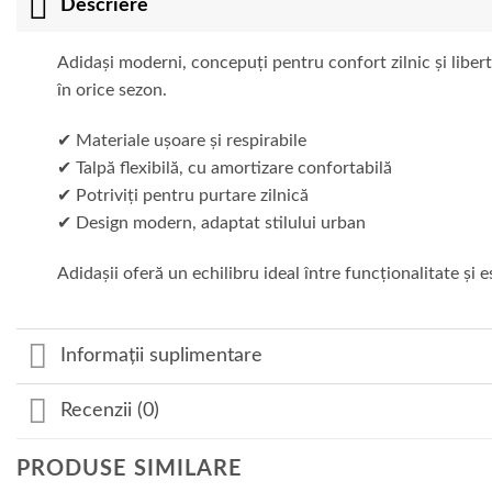
Descriere
Adidași moderni, concepuți pentru confort zilnic și liberta
în orice sezon.
✔ Materiale ușoare și respirabile
✔ Talpă flexibilă, cu amortizare confortabilă
✔ Potriviți pentru purtare zilnică
✔ Design modern, adaptat stilului urban
Adidașii oferă un echilibru ideal între funcționalitate și es
Informații suplimentare
Recenzii (0)
PRODUSE SIMILARE