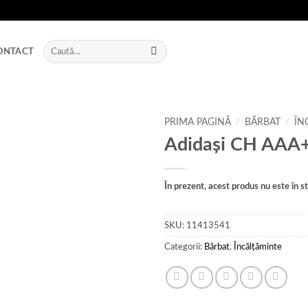
Caută
ONTACT
după:
PRIMA PAGINĂ
/
BĂRBAT
/
ÎN
Adidași CH AAA
Add to
wishlist
În prezent, acest produs nu este în sto
SKU:
11413541
Categorii:
Bărbat
,
Încălțăminte