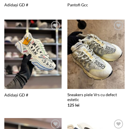
Adidași GD #
Pantofi Gcc
Add to
Add to
wishlist
wishlist
Sneakers piele Vrs cu defect
Adidași GD #
estetic
125
lei