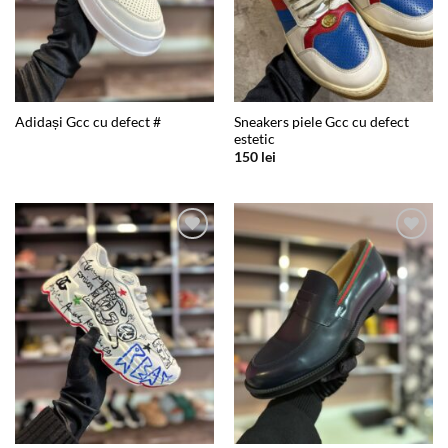
Sneakers piele Gcc cu defect
Adidași Gcc cu defect #
estetic
150
lei
Add to
Add to
wishlist
wishlist