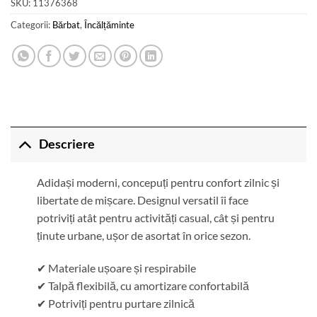
SKU:
11376368
Categorii:
Bărbat
,
Încălțăminte
Descriere
Adidași moderni, concepuți pentru confort zilnic și
libertate de mișcare. Designul versatil îi face
potriviți atât pentru activități casual, cât și pentru
ținute urbane, ușor de asortat în orice sezon.
✔ Materiale ușoare și respirabile
✔ Talpă flexibilă, cu amortizare confortabilă
✔ Potriviți pentru purtare zilnică