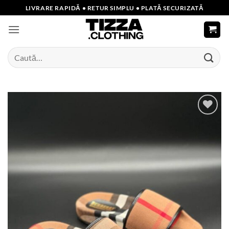
Skip
LIVRARE RAPIDĂ • RETUR SIMPLU • PLATĂ SECURIZATĂ
to
content
Caută
după:
Add to
wishlist