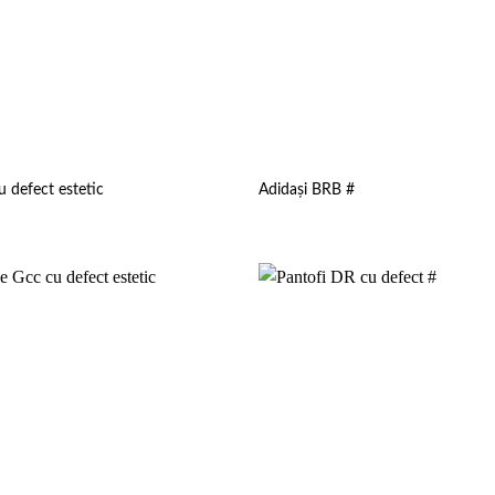
u defect estetic
Adidași BRB #
Add to
wishlist