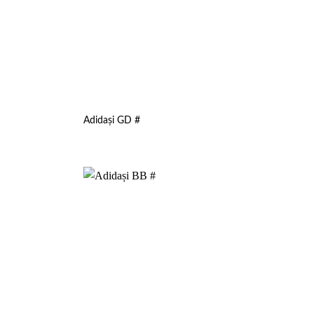
Adidași GD #
Add to
Add to
wishlist
wishlist