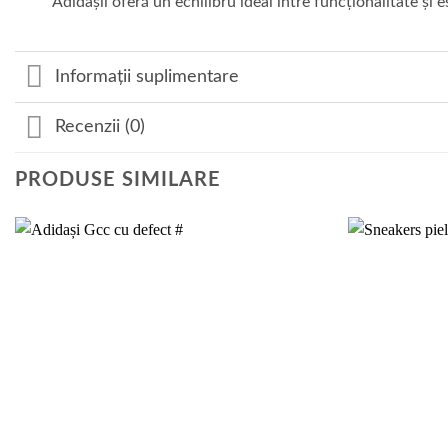
Adidașii oferă un echilibru ideal între funcționalitate și es
Informații suplimentare
Recenzii (0)
PRODUSE SIMILARE
Add to
wishlist