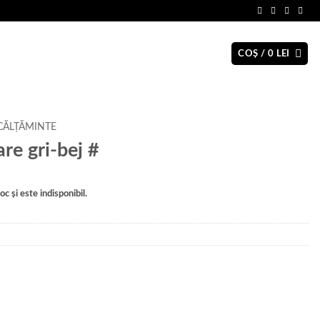
COȘ /
0
LEI
CĂLȚĂMINTE
re gri-bej #
c și este indisponibil.