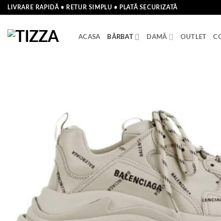
Skip
LIVRARE RAPIDĂ • RETUR SIMPLU • PLATĂ SECURIZATĂ
to
content
ACASA
BĂRBAT
DAMĂ
OUTLET
C