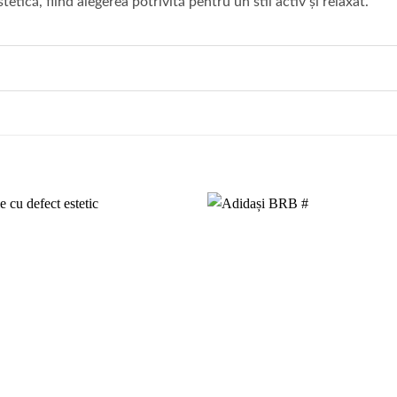
tetică, fiind alegerea potrivită pentru un stil activ și relaxat.
Add to
wishlist