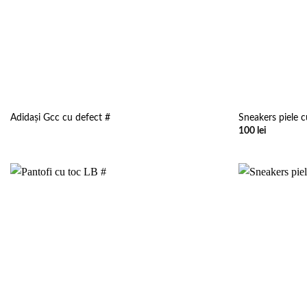
Adidași Gcc cu defect #
Sneakers piele c
100
lei
Add to
wishlist