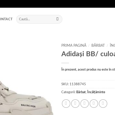
Caută
ONTACT
după:
PRIMA PAGINĂ
/
BĂRBAT
/
ÎN
Adidași BB/ culoa
Add to
wishlist
În prezent, acest produs nu este în sto
SKU:
11388745
Categorii:
Bărbat
,
Încălțăminte