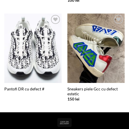
100
lei
Add to
Add to
wishlist
wishlist
Sneakers piele Gcc cu defect
Pantofi DR cu defect #
estetic
150
lei
Cash
On