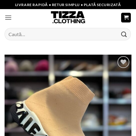
Skip
LIVRARE RAPIDĂ • RETUR SIMPLU • PLATĂ SECURIZATĂ
to
content
Caută
după:
Add to
wishlist