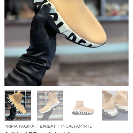
PRIMA PAGINĂ
/
BĂRBAT
/
ÎNCĂLȚĂMINTE