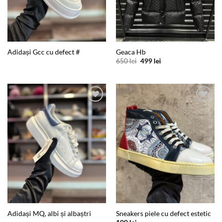
Adidași Gcc cu defect #
Geaca Hb
Prețul
Prețul
650
lei
499
lei
inițial
curent
a
este:
fost:
499 lei.
650 lei.
Add to
Add to
wishlist
wishlist
Adidași MQ, albi și albaștri
Sneakers piele cu defect estetic