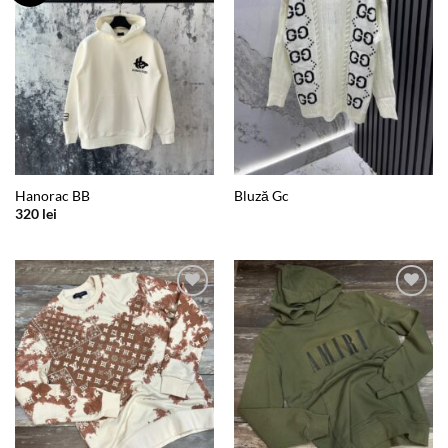
Hanorac BB
Bluză Gc
320
lei
Add to
Add to
wishlist
wishlist