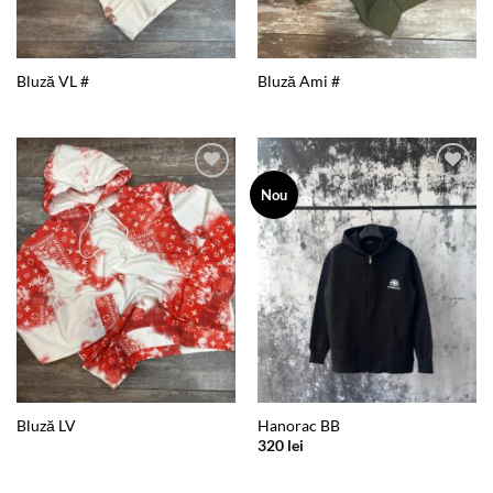
Bluză VL #
Bluză Ami #
Add to
Add to
Nou
wishlist
wishlist
Bluză LV
Hanorac BB
320
lei