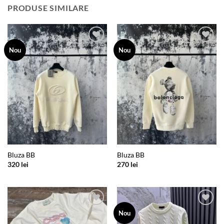
PRODUSE SIMILARE
Add to
Add to
Nou
Nou
wishlist
wishlist
Bluza BB
Bluza BB
320
lei
270
lei
Add to
Add to
Nou
wishlist
wishlist