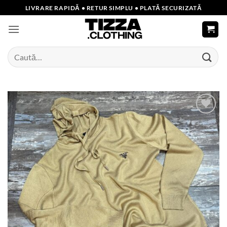
Skip
LIVRARE RAPIDĂ • RETUR SIMPLU • PLATĂ SECURIZATĂ
to
content
Caută
după:
Add to
wishlist