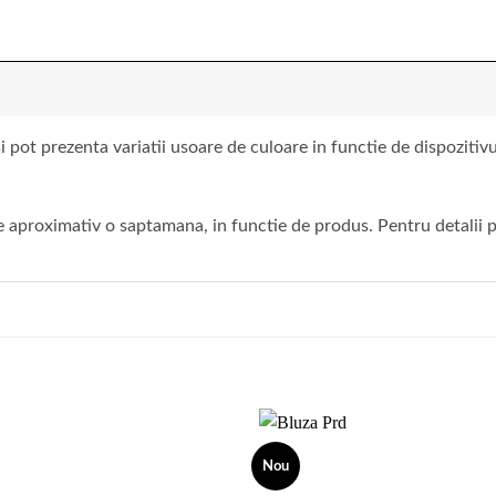
 pot prezenta variatii usoare de culoare in functie de dispoziti
 aproximativ o saptamana, in functie de produs. Pentru detalii pr
Nou
Add to
wishlist