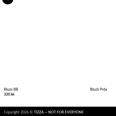
wishlist
Bluza BB
Bluză Prda
320
lei
Copyright 2026 ©
TIZZA — NOT FOR EVERYONE