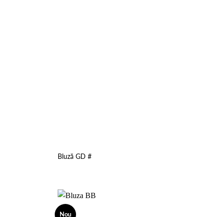
Bluză GD #
Nou
Add to
Add to