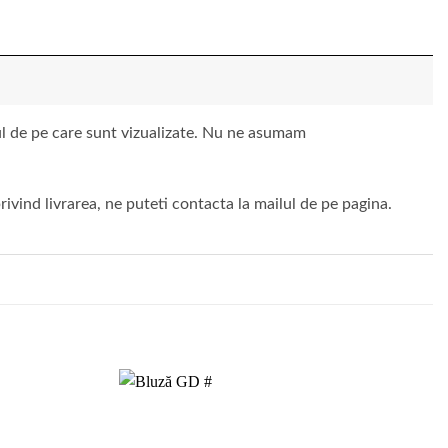
vul de pe care sunt vizualizate. Nu ne asumam
ivind livrarea, ne puteti contacta la mailul de pe pagina.
Add to
Add to
wishlist
wishlist