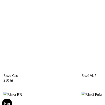
Bluza Gcc
Bluză VL #
250
lei
Nou
Add to