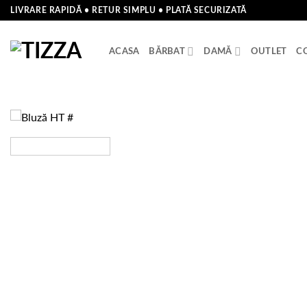
Skip
LIVRARE RAPIDĂ • RETUR SIMPLU • PLATĂ SECURIZATĂ
to
content
ACASA
BĂRBAT
DAMĂ
OUTLET
C