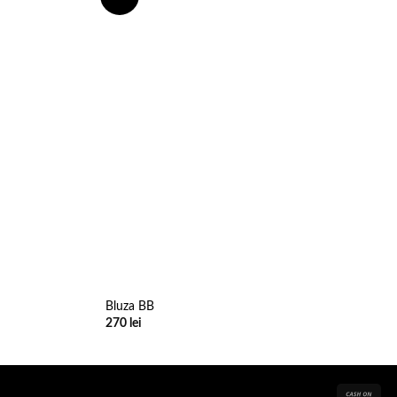
wishlist
wishlist
Bluza BB
270
lei
Cas