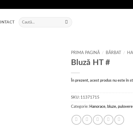
Caută
ONTACT
după:
PRIMA PAGINĂ
/
BĂRBAT
/
HA
Bluză HT #
Add to
wishlist
În prezent, acest produs nu este în sto
SKU:
11371715
Categorie:
Hanorace, bluze, pulovere