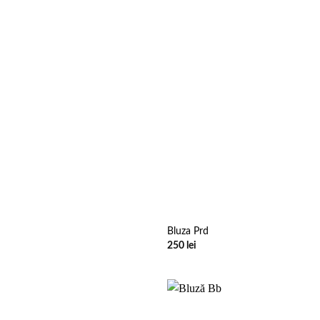
Bluza Prd
250
lei
Add to