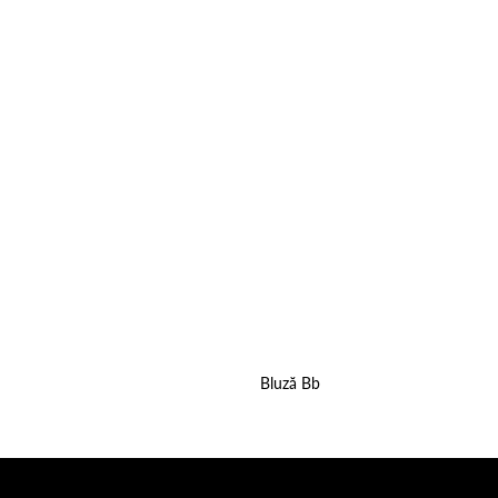
wishlist
Bluză Bb