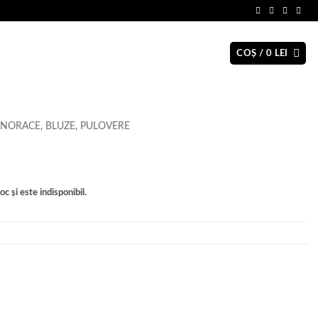
COȘ /
0
LEI
NORACE, BLUZE, PULOVERE
c și este indisponibil.