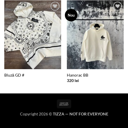
Add to
Add to
Nou
wishlist
wishlist
Bluză GD #
Hanorac BB
320
lei
Cash
On
Copyright 2026 ©
TIZZA — NOT FOR EVERYONE
Delivery