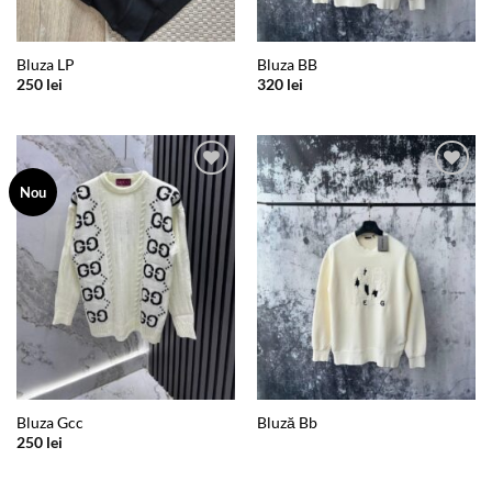
Bluza LP
Bluza BB
250
lei
320
lei
Add to
Add to
Nou
wishlist
wishlist
Bluza Gcc
Bluză Bb
250
lei