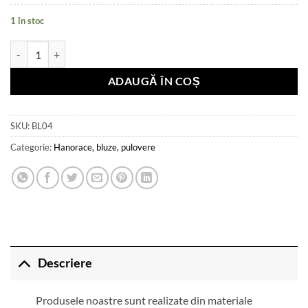
1 în stoc
Cantitate Hanorac BB
ADAUGĂ ÎN COȘ
SKU:
BL04
Categorie:
Hanorace, bluze, pulovere
Descriere
Produsele noastre sunt realizate din materiale