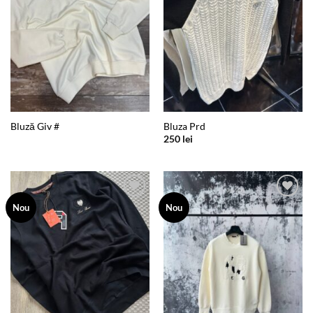
Bluză Giv #
Bluza Prd
250
lei
Add to
Add to
Nou
Nou
wishlist
wishlist