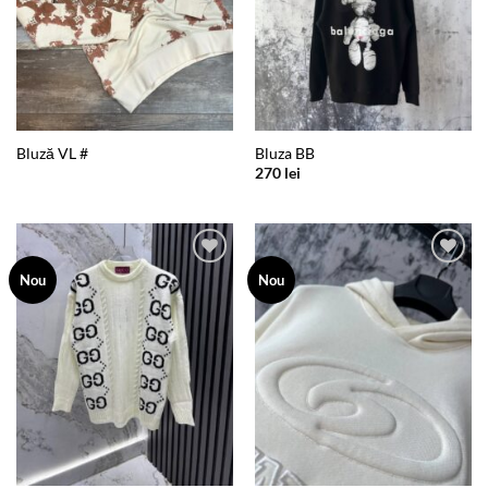
Bluză VL #
Bluza BB
270
lei
Add to
Add to
Nou
Nou
wishlist
wishlist