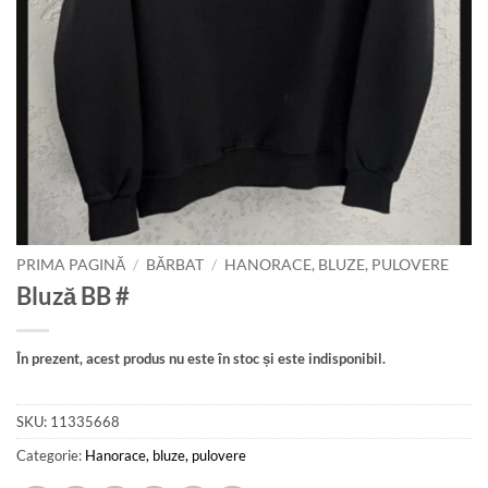
PRIMA PAGINĂ
/
BĂRBAT
/
HANORACE, BLUZE, PULOVERE
Bluză BB #
În prezent, acest produs nu este în stoc și este indisponibil.
SKU:
11335668
Categorie:
Hanorace, bluze, pulovere