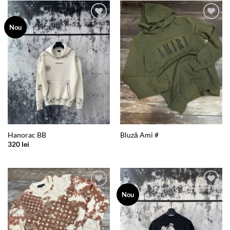
300 lei.
Add to
Add to
Nou
wishlist
wishlist
Hanorac BB
Bluză Ami #
320
lei
Add to
Add to
Nou
wishlist
wishlist