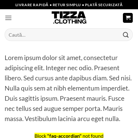
Skip
LIVRARE RAPIDĂ • RETUR SIMPLU • PLATĂ SECURIZATĂ
to
content
Caută
după:
Lorem ipsum dolor sit amet, consectetur
adipiscing elit. Integer nec odio. Praesent
libero. Sed cursus ante dapibus diam. Sed nisi.
Nulla quis sem at nibh elementum imperdiet.
Duis sagittis ipsum. Praesent mauris. Fusce
nec tellus sed augue semper porta. Mauris
massa. Vestibulum lacinia arcu eget nulla.
Block
"faq-accordian"
not found